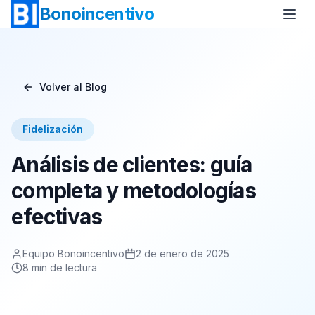
Bonoincentivo
Volver al Blog
Bono Vuelo
Bono 2 Noches de Hotel
Fidelización
Bono Relax
Bono Rural
Análisis de clientes: guía
Bono Europa
Bono Minicrucero
completa y metodologías
efectivas
Bono Crucero
Equipo Bonoincentivo
2 de enero de 2025
8
min de lectura