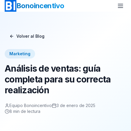
Bonoincentivo
Volver al Blog
Bono Vuelo
Bono 2 Noches de Hotel
Marketing
Bono Relax
Bono Rural
Análisis de ventas: guía
Bono Europa
Bono Minicrucero
completa para su correcta
realización
Bono Crucero
Equipo Bonoincentivo
3 de enero de 2025
8
min de lectura