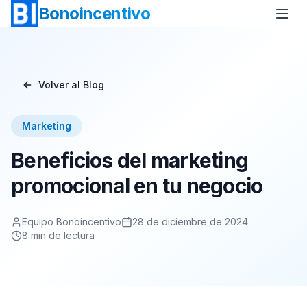
Bonoincentivo
Volver al Blog
Bono Vuelo
Bono 2 Noches de Hotel
Marketing
Bono Relax
Bono Rural
Beneficios del marketing
Bono Europa
Bono Minicrucero
promocional en tu negocio
Bono Crucero
Equipo Bonoincentivo
28 de diciembre de 2024
8
min de lectura