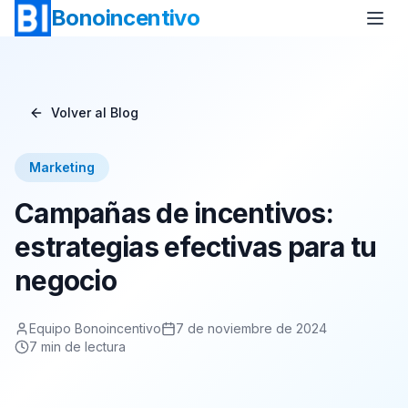
Bonoincentivo
Volver al Blog
Bono Vuelo
Bono 2 Noches de Hotel
Marketing
Bono Relax
Bono Rural
Campañas de incentivos:
Bono Europa
Bono Minicrucero
estrategias efectivas para tu
negocio
Bono Crucero
Equipo Bonoincentivo
7 de noviembre de 2024
7
min de lectura