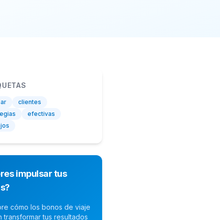
QUETAS
zar
clientes
tegias
efectivas
jos
res impulsar tus
as?
re cómo los bonos de viaje
 transformar tus resultados