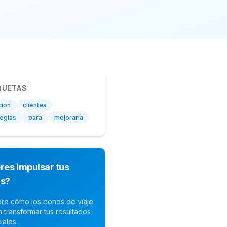
QUETAS
cion
clientes
tegias
para
mejorarla
res impulsar tus
as?
re cómo los bonos de viaje
 transformar tus resultados
iales.