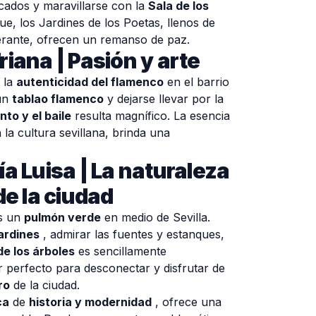
incados y maravillarse con la
Sala de los
que, los Jardines de los Poetas, llenos de
erante, ofrecen un remanso de paz.
iana | Pasión y arte
 la
autenticidad del flamenco
en el barrio
 un
tablao flamenco
y dejarse llevar por la
nto y el baile
resulta magnífico. La esencia
 la cultura sevillana, brinda una
a Luisa | La naturaleza
de la ciudad
es un
pulmón verde
en medio de Sevilla.
ardines
, admirar las fuentes y estanques,
e los árboles
es sencillamente
ar perfecto para desconectar y disfrutar de
ro
de la ciudad.
ca
de
historia y modernidad
, ofrece una