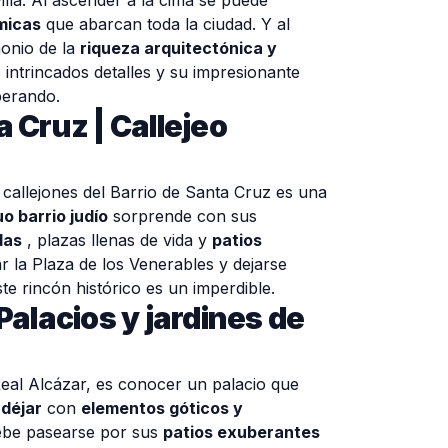
lla. Al ascender a la cima se puede
micas
que abarcan toda la ciudad. Y al
imonio de la
riqueza arquitectónica y
 intrincados detalles y su impresionante
sperando.
a Cruz | Callejeo
 callejones del Barrio de Santa Cruz es una
o barrio judío
sorprende con sus
das
, plazas llenas de vida y
patios
ar la Plaza de los Venerables y dejarse
te rincón histórico es un imperdible.
Palacios y jardines de
Real Alcázar, es conocer un palacio que
déjar
con
elementos góticos y
ebe pasearse por sus
patios exuberantes