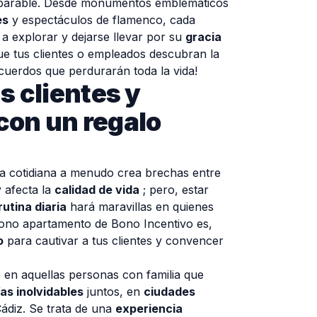
omparable. Desde monumentos emblemáticos
es
y espectáculos de flamenco, cada
a a explorar y dejarse llevar por su
gracia
que tus clientes o empleados descubran la
ecuerdos que perdurarán toda la vida!
s clientes y
con un regalo
da cotidiana a menudo crea brechas entre
y afecta la
calidad de vida
; pero, estar
rutina diaria
hará maravillas en quienes
bono apartamento de Bono Incentivo es,
o
para cautivar a tus clientes y convencer
en aquellas personas con familia que
ías inolvidables
juntos, en
ciudades
ádiz. Se trata de una
experiencia