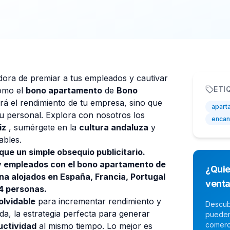
ora de premiar a tus empleados y cautivar
ETI
cómo el
bono apartamento
de
Bono
á el rendimiento de tu empresa, sino que
apart
tu personal. Explora con nosotros los
encan
iz
, sumérgete en la
cultura andaluza
y
ables.
que un simple obsequio publicitario.
 y empleados con el bono apartamento de
¿Quie
a alojados en España, Francia, Portugal
vent
 4 personas.
lvidable
para incrementar rendimiento y
Descub
uda, la estrategia perfecta para generar
pueden
comerc
uctividad
al mismo tiempo. Lo mejor es