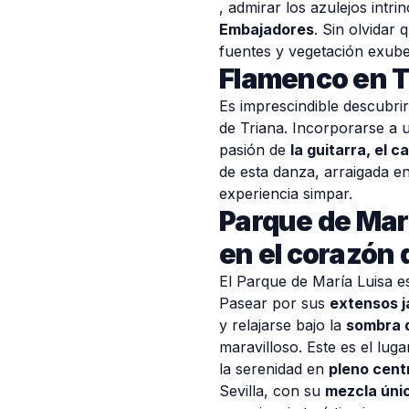
, admirar los azulejos intr
Embajadores
. Sin olvidar 
fuentes y vegetación exub
Flamenco en Tr
Es imprescindible descubrir
de Triana. Incorporarse a
pasión de
la guitarra, el ca
de esta danza, arraigada en
experiencia simpar.
Parque de Marí
en el corazón 
El Parque de María Luisa 
Pasear por sus
extensos j
y relajarse bajo la
sombra d
maravilloso. Este es el lug
la serenidad en
pleno cent
Sevilla, con su
mezcla úni