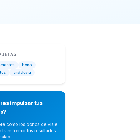
QUETAS
amentos
bono
tos
andalucia
res impulsar tus
as?
re cómo los bonos de viaje
 transformar tus resultados
iales.