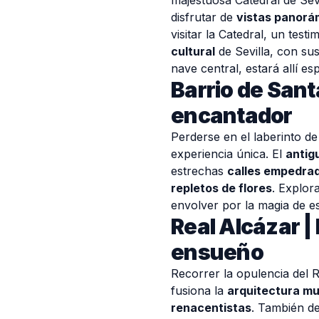
majestuosa Catedral de Sevi
disfrutar de
vistas panorá
visitar la Catedral, un test
cultural
de Sevilla, con sus
nave central, estará allí e
Barrio de Sant
encantador
Perderse en el laberinto de
experiencia única. El
antigu
estrechas
calles empedra
repletos de flores
. Explor
envolver por la magia de es
Real Alcázar | 
ensueño
Recorrer la opulencia del 
fusiona la
arquitectura mu
renacentistas
. También d