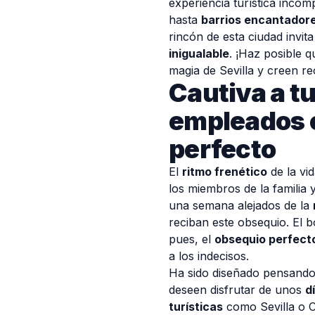
experiencia turística inc
hasta
barrios encantador
rincón de esta ciudad invit
inigualable
. ¡Haz posible 
magia de Sevilla y creen r
Cautiva a tu
empleados 
perfecto
El
ritmo frenético
de la vi
los miembros de la familia 
una semana alejados de la
reciban este obsequio. El 
pues, el
obsequio perfect
a los indecisos.
Ha sido diseñado pensando 
deseen disfrutar de unos
d
turísticas
como Sevilla o C