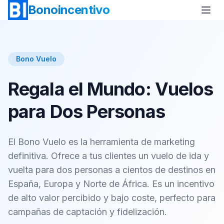
Bonoincentivo
Bono Vuelo
Regala el Mundo: Vuelos
Bono Vuelo
Bono 2 Noches de Hotel
para Dos Personas
Bono Relax
Bono Rural
Bono Europa
Bono Minicrucero
El Bono Vuelo es la herramienta de marketing
Bono Crucero
definitiva. Ofrece a tus clientes un vuelo de ida y
vuelta para dos personas a cientos de destinos en
España, Europa y Norte de África. Es un incentivo
de alto valor percibido y bajo coste, perfecto para
campañas de captación y fidelización.