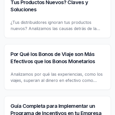
Tus Productos Nuevos? Claves y
Soluciones
¿Tus distribuidores ignoran tus productos
nuevos? Analizamos las causas detrás de la
falta de implicación tras un lanzamiento y te
ofrecemos estrategias prácticas para aumentar
ventas, mejorar la productividad y conseguir
una mayor rotación de productos.
Por Qué los Bonos de Viaje son Más
Efectivos que los Bonos Monetarios
Analizamos por qué las experiencias, como los
viajes, superan al dinero en efectivo como
incentivo, generando un mayor impacto
emocional y motivacional.
Guía Completa para Implementar un
Programa de Incentivos en tu Empresa