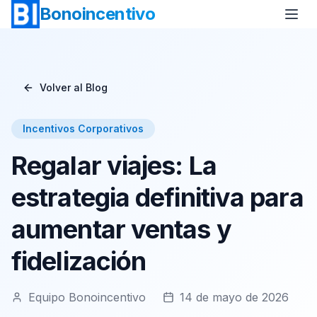
Bonoincentivo
Volver al Blog
Bono Vuelo
Bono 2 Noches de Hotel
Incentivos Corporativos
Bono Relax
Bono Rural
Regalar viajes: La
Bono Europa
Bono Minicrucero
estrategia definitiva para
Bono Crucero
aumentar ventas y
fidelización
Equipo Bonoincentivo
14 de mayo de 2026