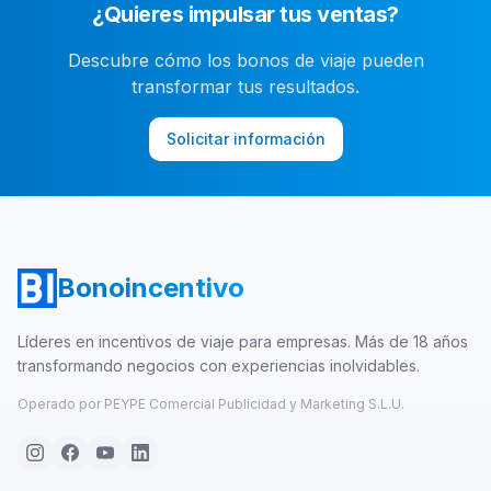
¿Quieres impulsar tus ventas?
Descubre cómo los bonos de viaje pueden
transformar tus resultados.
Solicitar información
Bonoincentivo
Líderes en incentivos de viaje para empresas. Más de 18 años
transformando negocios con experiencias inolvidables.
Operado por PEYPE Comercial Publicidad y Marketing S.L.U.