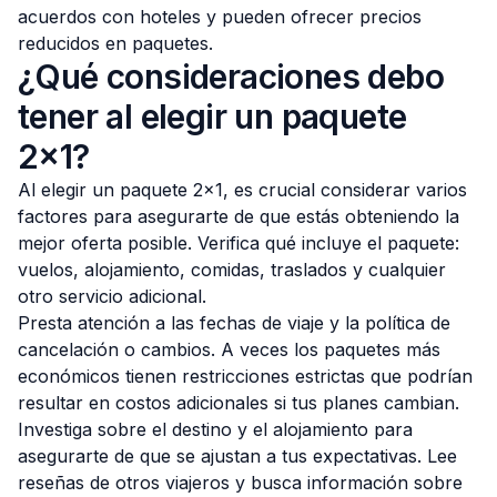
acuerdos con hoteles y pueden ofrecer precios
reducidos en paquetes.
¿Qué consideraciones debo
tener al elegir un paquete
2×1?
Al elegir un paquete 2×1, es crucial considerar varios
factores para asegurarte de que estás obteniendo la
mejor oferta posible. Verifica qué incluye el paquete:
vuelos, alojamiento, comidas, traslados y cualquier
otro servicio adicional.
Presta atención a las fechas de viaje y la política de
cancelación o cambios. A veces los paquetes más
económicos tienen restricciones estrictas que podrían
resultar en costos adicionales si tus planes cambian.
Investiga sobre el destino y el alojamiento para
asegurarte de que se ajustan a tus expectativas. Lee
reseñas de otros viajeros y busca información sobre