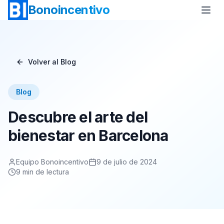
Bonoincentivo
Volver al Blog
Bono Vuelo
Bono 2 Noches de Hotel
Blog
Bono Relax
Bono Rural
Descubre el arte del
Bono Europa
Bono Minicrucero
bienestar en Barcelona
Bono Crucero
Equipo Bonoincentivo
9 de julio de 2024
9
min de lectura