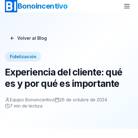
Bonoincentivo
Volver al Blog
Bono Vuelo
Bono 2 Noches de Hotel
Fidelización
Bono Relax
Bono Rural
Experiencia del cliente: qué
Bono Europa
Bono Minicrucero
es y por qué es importante
Bono Crucero
Equipo Bonoincentivo
26 de octubre de 2024
7
min de lectura