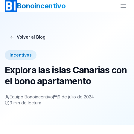
Bonoincentivo
Volver al Blog
Bono Vuelo
Bono 2 Noches de Hotel
Incentivos
Bono Relax
Bono Rural
Explora las islas Canarias con
Bono Europa
Bono Minicrucero
el bono apartamento
Bono Crucero
Equipo Bonoincentivo
9 de julio de 2024
9
min de lectura