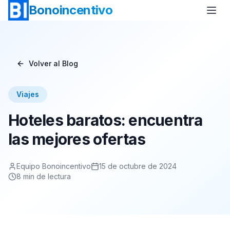
Bonoincentivo
Volver al Blog
Bono Vuelo
Bono 2 Noches de Hotel
Viajes
Bono Relax
Bono Rural
Hoteles baratos: encuentra
Bono Europa
Bono Minicrucero
las mejores ofertas
Bono Crucero
Equipo Bonoincentivo
15 de octubre de 2024
8
min de lectura