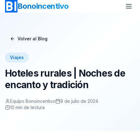
Bonoincentivo
Volver al Blog
Bono Vuelo
Bono 2 Noches de Hotel
Viajes
Bono Relax
Bono Rural
Hoteles rurales | Noches de
Bono Europa
Bono Minicrucero
encanto y tradición
Bono Crucero
Equipo Bonoincentivo
9 de julio de 2024
10
min de lectura