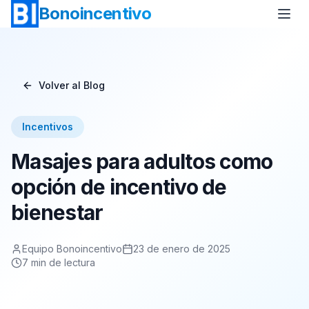
Bonoincentivo
Volver al Blog
Bono Vuelo
Bono 2 Noches de Hotel
Incentivos
Bono Relax
Bono Rural
Masajes para adultos como
Bono Europa
Bono Minicrucero
opción de incentivo de
bienestar
Bono Crucero
Equipo Bonoincentivo
23 de enero de 2025
7
min de lectura