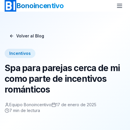
Bonoincentivo
Volver al Blog
Bono Vuelo
Bono 2 Noches de Hotel
Incentivos
Bono Relax
Bono Rural
Spa para parejas cerca de mi
Bono Europa
Bono Minicrucero
como parte de incentivos
románticos
Bono Crucero
Equipo Bonoincentivo
17 de enero de 2025
7
min de lectura