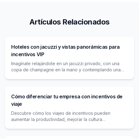
Artículos Relacionados
Hoteles con jacuzzi y vistas panorámicas para
incentivos VIP
Imagínate relajándote en un jacuzzi privado, con una
copa de champagne en la mano y contemplando una
vista panorámica espectacular. Esta imagen no tiene por
Cómo diferenciar tu empresa con incentivos de
viaje
Descubre cómo los viajes de incentivos pueden
aumentar la productividad, mejorar la cultura
organizacional y diferenciar tu empresa con
experiencias únicas.