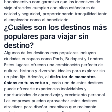
bonoincentivo.com garantiza que los incentivos de
viaje ofrecidos cumplen con altos estándares de
calidad y seguridad, proporcionando tranquilidad tanto
al empleador como al beneficiario.
¿Cuáles son los destinos más
populares para viajar sin
destino?
Algunos de los destinos más populares incluyen
ciudades europeas como París, Budapest y Londres.
Estos lugares ofrecen una combinación perfecta de
cultura, historia y diversión, ideales para explorar sin
un plan fijo. Además, al
disfrutar de momentos
únicos en tu aventura
, cada uno de estos destinos
puede ofrecerte experiencias inolvidables y
oportunidades de aprendizaje y crecimiento personal.
Las empresas pueden aprovechar estos destinos
atractivos para diseñar incentivos que realmente