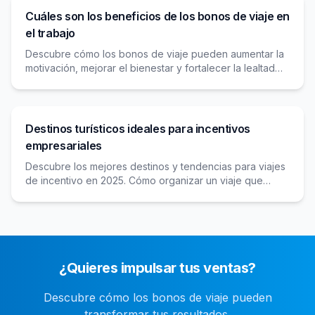
Cuáles son los beneficios de los bonos de viaje en
el trabajo
Descubre cómo los bonos de viaje pueden aumentar la
motivación, mejorar el bienestar y fortalecer la lealtad
de tus empleados con experiencias únicas e
inolvidables.
Destinos turísticos ideales para incentivos
empresariales
Descubre los mejores destinos y tendencias para viajes
de incentivo en 2025. Cómo organizar un viaje que
motive y fortalezca tu equipo.
¿Quieres impulsar tus ventas?
Descubre cómo los bonos de viaje pueden
transformar tus resultados.