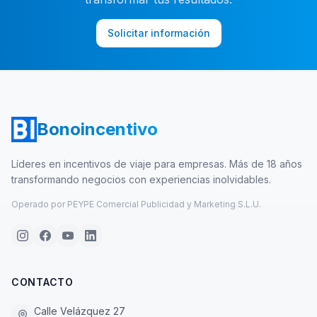
Solicitar información
Bonoincentivo
Líderes en incentivos de viaje para empresas. Más de 18 años
transformando negocios con experiencias inolvidables.
Operado por PEYPE Comercial Publicidad y Marketing S.L.U.
CONTACTO
Calle Velázquez 27