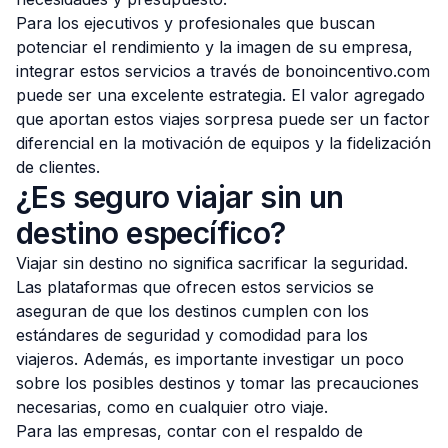
Para los ejecutivos y profesionales que buscan
potenciar el rendimiento y la imagen de su empresa,
integrar estos servicios a través de bonoincentivo.com
puede ser una excelente estrategia. El valor agregado
que aportan estos viajes sorpresa puede ser un factor
diferencial en la motivación de equipos y la fidelización
de clientes.
¿Es seguro viajar sin un
destino específico?
Viajar sin destino no significa sacrificar la seguridad.
Las plataformas que ofrecen estos servicios se
aseguran de que los destinos cumplen con los
estándares de seguridad y comodidad para los
viajeros. Además, es importante investigar un poco
sobre los posibles destinos y tomar las precauciones
necesarias, como en cualquier otro viaje.
Para las empresas, contar con el respaldo de