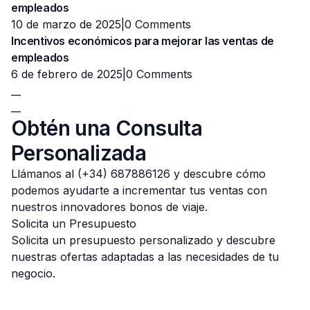
empleados
10 de marzo de 2025|
0 Comments
Incentivos económicos para mejorar las ventas de
empleados
6 de febrero de 2025|
0 Comments
__
__
Obtén una Consulta
Personalizada
Llámanos al (+34) 687886126 y descubre cómo
podemos ayudarte a incrementar tus ventas con
nuestros innovadores bonos de viaje.
Solicita un Presupuesto
Solicita un presupuesto personalizado y descubre
nuestras ofertas adaptadas a las necesidades de tu
negocio.