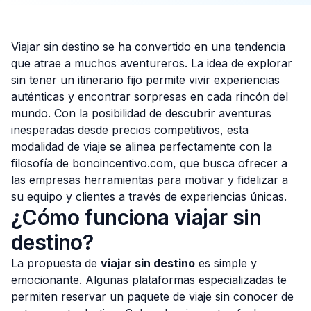
Viajar sin destino se ha convertido en una tendencia
que atrae a muchos aventureros. La idea de explorar
Consulta Gratis
sin tener un itinerario fijo permite vivir experiencias
auténticas y encontrar sorpresas en cada rincón del
mundo. Con la posibilidad de descubrir aventuras
inesperadas desde precios competitivos, esta
modalidad de viaje se alinea perfectamente con la
filosofía de bonoincentivo.com, que busca ofrecer a
las empresas herramientas para motivar y fidelizar a
su equipo y clientes a través de experiencias únicas.
¿Cómo funciona viajar sin
destino?
La propuesta de
viajar sin destino
es simple y
emocionante. Algunas plataformas especializadas te
permiten reservar un paquete de viaje sin conocer de