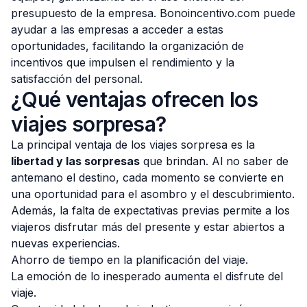
presupuesto de la empresa. Bonoincentivo.com puede
ayudar a las empresas a acceder a estas
oportunidades, facilitando la organización de
incentivos que impulsen el rendimiento y la
satisfacción del personal.
¿Qué ventajas ofrecen los
viajes sorpresa?
La principal ventaja de los viajes sorpresa es la
libertad y las sorpresas
que brindan. Al no saber de
antemano el destino, cada momento se convierte en
una oportunidad para el asombro y el descubrimiento.
Además, la falta de expectativas previas permite a los
viajeros disfrutar más del presente y estar abiertos a
nuevas experiencias.
Ahorro de tiempo en la planificación del viaje.
La emoción de lo inesperado aumenta el disfrute del
viaje.