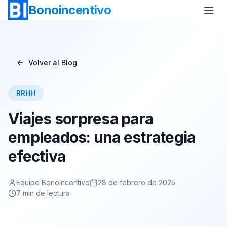
Bonoincentivo
Volver al Blog
Bono Vuelo
Bono 2 Noches de Hotel
RRHH
Bono Relax
Bono Rural
Viajes sorpresa para
Bono Europa
Bono Minicrucero
empleados: una estrategia
efectiva
Bono Crucero
Equipo Bonoincentivo
28 de febrero de 2025
7
min de lectura