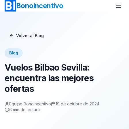
Bonoincentivo
Volver al Blog
Bono Vuelo
Bono 2 Noches de Hotel
Blog
Bono Relax
Bono Rural
Vuelos Bilbao Sevilla:
Bono Europa
Bono Minicrucero
encuentra las mejores
ofertas
Bono Crucero
Equipo Bonoincentivo
19 de octubre de 2024
6
min de lectura