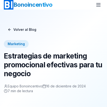
Bonoincentivo
Volver al Blog
Bono Vuelo
Bono 2 Noches de Hotel
Marketing
Bono Relax
Bono Rural
Estrategias de marketing
Bono Europa
Bono Minicrucero
promocional efectivas para tu
negocio
Bono Crucero
Equipo Bonoincentivo
16 de diciembre de 2024
7
min de lectura