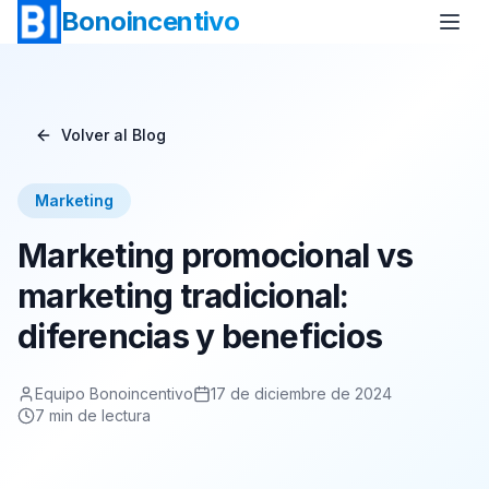
Bonoincentivo
Volver al Blog
Bono Vuelo
Bono 2 Noches de Hotel
Marketing
Bono Relax
Bono Rural
Marketing promocional vs
Bono Europa
Bono Minicrucero
marketing tradicional:
diferencias y beneficios
Bono Crucero
Equipo Bonoincentivo
17 de diciembre de 2024
7
min de lectura